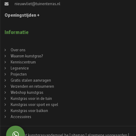
nieuwvliet@tuinenterras.nl
Openingstijden +
Informatie
Over ons
Waarom kunstgras?
Kenniscentrum
Legservice
Projecten
Gratis stalen aanvragen
Verzenden en retourneren
Webshop kunstgras
Kunstgras voor in de tuin
Kunstgras voor sport en spel
Kunstgras voor balkon
Accessoires
© copyright kunstgrasvanderpoel.be |
sitemap
|
algemene voorwaarden
|