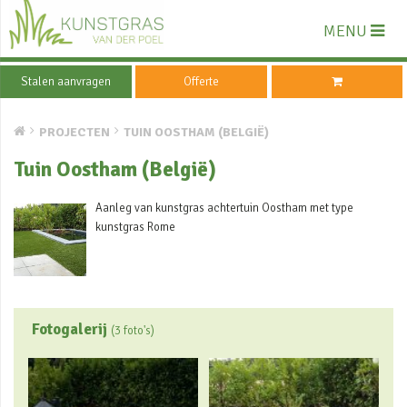
MENU
Stalen aanvragen
Offerte
PROJECTEN
TUIN OOSTHAM (BELGIË)
Tuin Oostham (België)
Aanleg van kunstgras achtertuin Oostham met type
kunstgras Rome
Fotogalerij
(3 foto's)