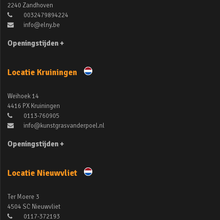
2240 Zandhoven
0032479894224
info@elny.be
Openingstijden +
Locatie Kruiningen
Weihoek 14
4416 PX Kruiningen
0113-760905
info@kunstgrasvanderpoel.nl
Openingstijden +
Locatie Nieuwvliet
Ter Moere 3
4504 SC Nieuwvliet
0117-372193