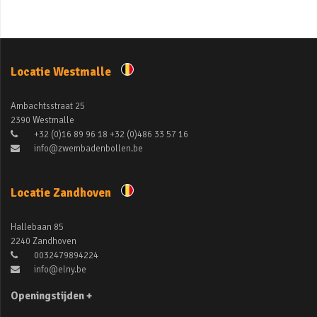
Locatie Westmalle
Ambachtsstraat 25
2390 Westmalle
+32 (0)16 89 96 18 +32 (0)486 33 57 16
info@zwembadenbollen.be
Locatie Zandhoven
Hallebaan 85
2240 Zandhoven
0032479894224
info@elny.be
Openingstijden +