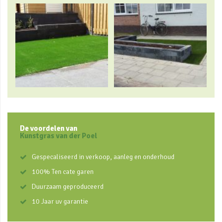
De voordelen van
Kunstgras van der Poel
Gespecaliseerd in verkoop, aanleg en onderhoud
100% Ten cate garen
Duurzaam geproduceerd
10 Jaar uv garantie