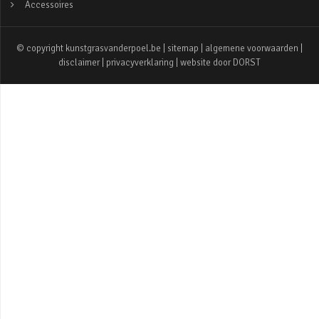
Accessoires
© copyright kunstgrasvanderpoel.be |
sitemap
|
algemene voorwaarden
|
disclaimer
|
privacyverklaring
| website door
DORST