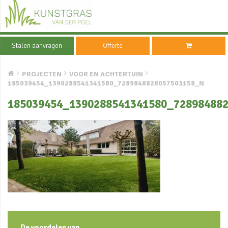
Stalen aanvragen
Offerte
PROJECTEN
VOOR EN ACHTERTUIN
185039454_1390288541341580_7289848828057503158_N
185039454_1390288541341580_72898488
De voordelen van