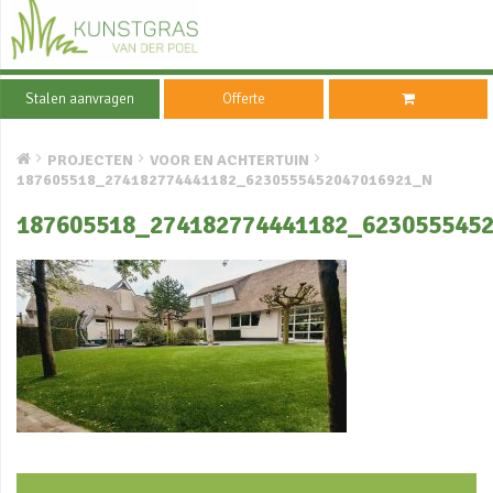
Stalen aanvragen
Offerte
PROJECTEN
VOOR EN ACHTERTUIN
187605518_274182774441182_6230555452047016921_N
187605518_274182774441182_623055545