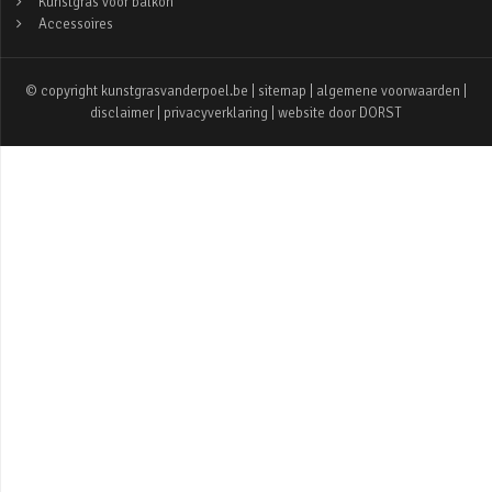
Kunstgras voor balkon
Accessoires
© copyright kunstgrasvanderpoel.be |
sitemap
|
algemene voorwaarden
|
disclaimer
|
privacyverklaring
| website door
DORST