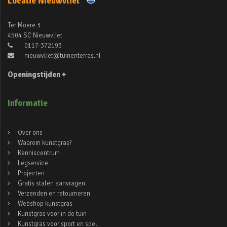
Locatie Nieuwvliet
Ter Moere 3
4504 SC Nieuwvliet
0117-372193
nieuwvliet@tuinenterras.nl
Openingstijden +
Informatie
Over ons
Waarom kunstgras?
Kenniscentrum
Legservice
Projecten
Gratis stalen aanvragen
Verzenden en retourneren
Webshop kunstgras
Kunstgras voor in de tuin
Kunstgras voor sport en spel