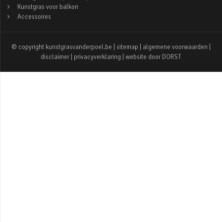
Kunstgras voor balkon
Accessoires
© copyright kunstgrasvanderpoel.be |
sitemap
|
algemene voorwaarden
|
disclaimer
|
privacyverklaring
| website door
DORST