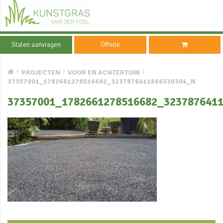
Stalen aanvragen
Offerte
PROJECTEN
VOOR EN ACHTERTUIN
37357001_1782661278516682_3237876411666530304_N
37357001_1782661278516682_323787641