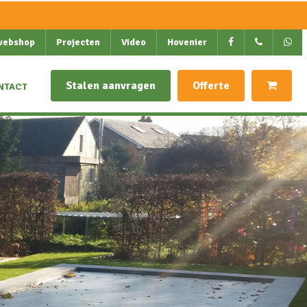
webshop
Projecten
Video
Hovenier
Stalen aanvragen
Offerte
NTACT