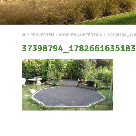
PROJECTEN
VOOR EN ACHTERTUIN
37398794_17
37398794_1782661635183