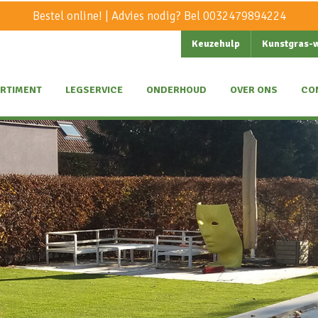
Bestel online! | Advies nodig? Bel
0032479894224
Keuzehulp
Kunstgras-
RTIMENT
LEGSERVICE
ONDERHOUD
OVER ONS
CO