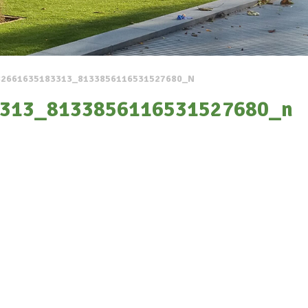
82661635183313_8133856116531527680_N
313_8133856116531527680_n