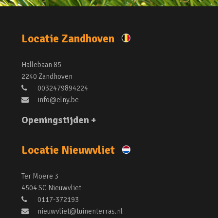
Locatie Zandhoven
Hallebaan 85
2240 Zandhoven
0032479894224
info@elny.be
Openingstijden +
Locatie Nieuwvliet
Ter Moere 3
4504 SC Nieuwvliet
0117-372193
nieuwvliet@tuinenterras.nl