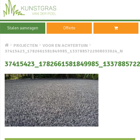
Stalen aanvragen
Offerte
PROJECTEN
VOOR EN ACHTERTUIN
37415423_1782661581849985_1337885722908033024_N
37415423_1782661581849985_133788572