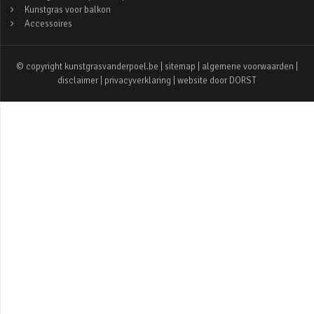
Kunstgras voor balkon
Accessoires
© copyright kunstgrasvanderpoel.be |
sitemap
|
algemene voorwaarden
|
disclaimer
|
privacyverklaring
| website door
DORST