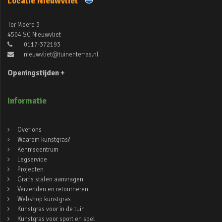
Locatie Nieuwvliet
Ter Moere 3
4504 SC Nieuwvliet
0117-372193
nieuwvliet@tuinenterras.nl
Openingstijden +
Informatie
Over ons
Waarom kunstgras?
Kenniscentrum
Legservice
Projecten
Gratis stalen aanvragen
Verzenden en retourneren
Webshop kunstgras
Kunstgras voor in de tuin
Kunstgras voor sport en spel