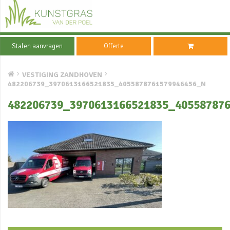
Stalen aanvragen
Offerte
VESTIGING ZANDHOVEN
482206739_3970613166521835_4055878761579946456_N
482206739_3970613166521835_40558787