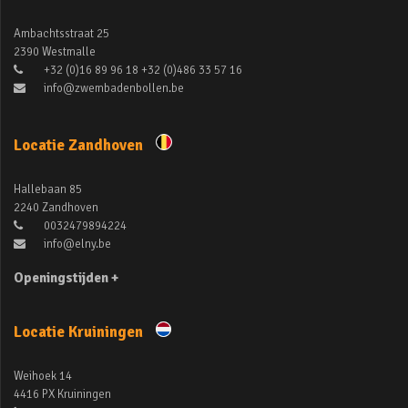
Ambachtsstraat 25
2390 Westmalle
+32 (0)16 89 96 18 +32 (0)486 33 57 16
info@zwembadenbollen.be
Locatie Zandhoven
Hallebaan 85
2240 Zandhoven
0032479894224
info@elny.be
Openingstijden +
Locatie Kruiningen
Weihoek 14
4416 PX Kruiningen