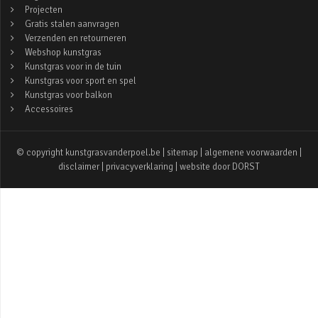
Projecten
Gratis stalen aanvragen
Verzenden en retourneren
Webshop kunstgras
Kunstgras voor in de tuin
Kunstgras voor sport en spel
Kunstgras voor balkon
Accessoires
© copyright kunstgrasvanderpoel.be |
sitemap
|
algemene voorwaarden
|
disclaimer
|
privacyverklaring
| website door
DORST