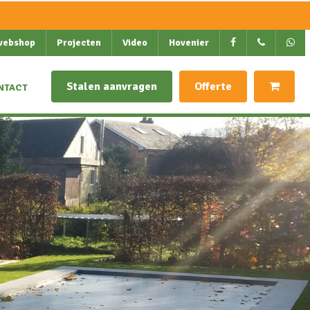
webshop
Projecten
Video
Hovenier
Stalen aanvragen
Offerte
NTACT