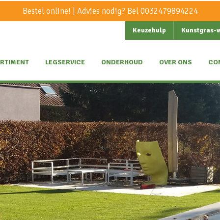
Bestel online! | Advies nodig? Bel
0032479894224
Keuzehulp
Kunstgras-
RTIMENT
LEGSERVICE
ONDERHOUD
OVER ONS
CO