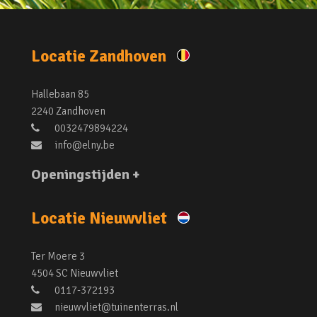
Locatie Zandhoven
Hallebaan 85
2240 Zandhoven
0032479894224
info@elny.be
Openingstijden +
Locatie Nieuwvliet
Ter Moere 3
4504 SC Nieuwvliet
0117-372193
nieuwvliet@tuinenterras.nl