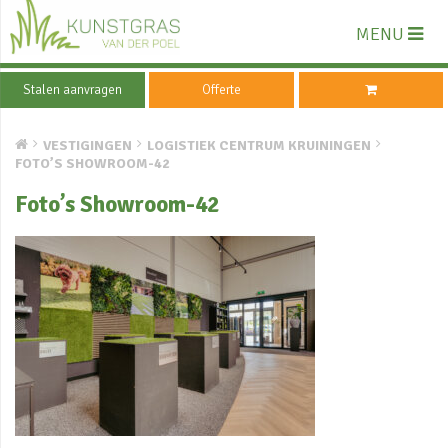
MENU
Stalen aanvragen
Offerte
VESTIGINGEN
LOGISTIEK CENTRUM KRUININGEN
FOTO’S SHOWROOM-42
Foto’s Showroom-42