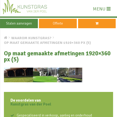
MENU
Stalen aanvragen
Offerte
WAAROM KUNSTGRAS?
OP MAAT GEMAAKTE AFMETINGEN 1920×360 PX (5)
Op maat gemaakte afmetingen 1920×360
px (5)
De voordelen van
Kunstgras van der Poel
Gespecaliseerd in verkoop, aanleg en onderhoud