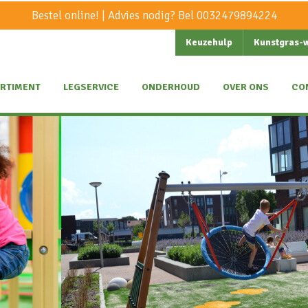
Bestel online! | Advies nodig? Bel
0032479894224
Keuzehulp
Kunstgras-
RTIMENT
LEGSERVICE
ONDERHOUD
OVER ONS
CO