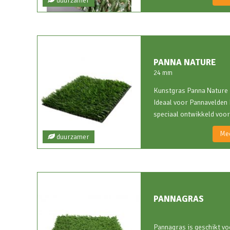
duurzamer
PANNA NATURE
24 mm
Kunstgras Panna Nature –
Ideaal voor Pannavelden
speciaal ontwikkeld voor
Mee
duurzamer
PANNAGRAS
Pannagras is geschikt vo