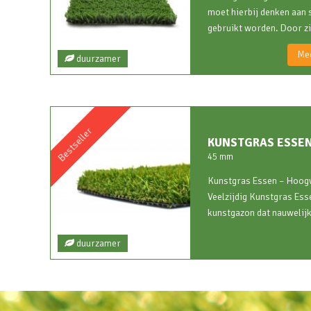
moet hierbij denken aan 
gebruikt worden. Door zij
Mee
duurzamer
Bestseller
KUNSTGRAS ESSE
45 mm
Kunstgras Essen – Hoogw
Veelzijdig Kunstgras Ess
kunstgazon dat nauwelijks
duurzamer