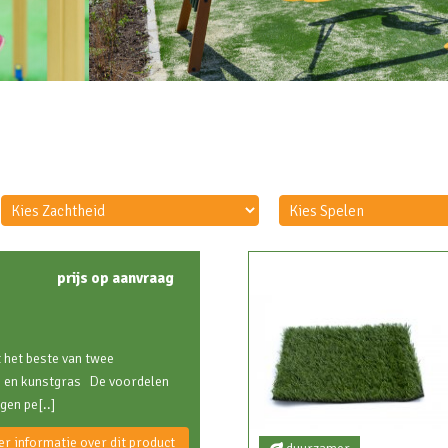
prijs op aanvraag
 het beste van twee
as en kunstgras De voordelen
en pe[..]
r informatie over dit product