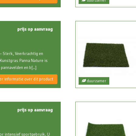
duurzamer
prijs op aanvraag
 Sterk, Veerkrachtig en
 Kunstgras Panna Nature is
 pannavelden en b[..]
r informatie over dit product
duurzamer
prijs op aanvraag
or intensief sportgebruik. U