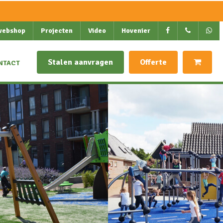
webshop
Projecten
Video
Hovenier
Stalen aanvragen
Offerte
NTACT