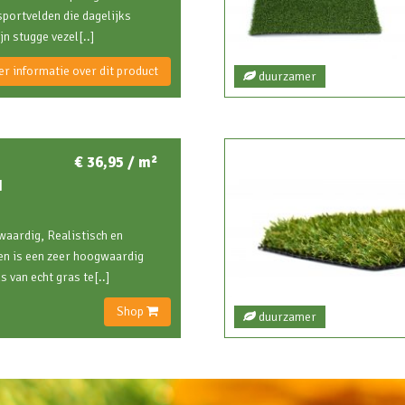
sportvelden die dagelijks
n stugge vezel[..]
r informatie over dit product
duurzamer
€ 36,95 / m²
N
aardig, Realistisch en
en is een zeer hoogwaardig
 van echt gras te[..]
Shop
duurzamer