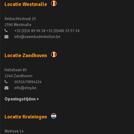
Locatie Westmalle
Ambachtsstraat 25
2390 Westmalle
+32 (0)16 89 96 18 +32 (0)486 33 57 16
info@zwembadenbollen.be
Locatie Zandhoven
Hallebaan 85
2240 Zandhoven
0032479894224
info@elny.be
Openingstijden +
Locatie Kruiningen
Weihoek 14