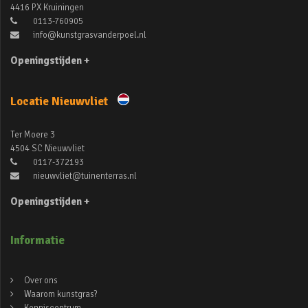
4416 PX Kruiningen
0113-760905
info@kunstgrasvanderpoel.nl
Openingstijden +
Locatie Nieuwvliet
Ter Moere 3
4504 SC Nieuwvliet
0117-372193
nieuwvliet@tuinenterras.nl
Openingstijden +
Informatie
Over ons
Waarom kunstgras?
Kenniscentrum