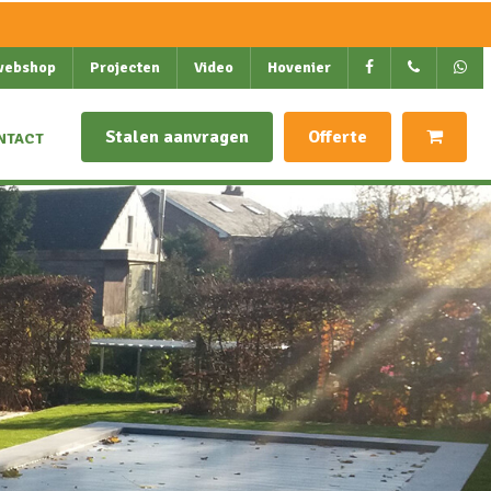
webshop
Projecten
Video
Hovenier
Stalen aanvragen
Offerte
NTACT