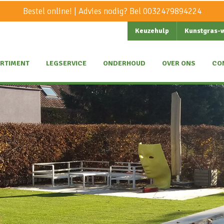
Bestel online! | Advies nodig? Bel
0032479894224
Keuzehulp
Kunstgras-
RTIMENT
LEGSERVICE
ONDERHOUD
OVER ONS
CO