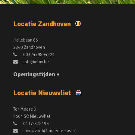
Locatie Zandhoven
Hallebaan 85
2240 Zandhoven
0032479894224
info@elny.be
Openingstijden +
Locatie Nieuwvliet
Ter Moere 3
4504 SC Nieuwvliet
0117-372193
nieuwvliet@tuinenterras.nl