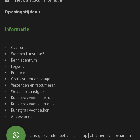
nieuwvliet@tuinenterras.nl
Openingstijden +
Informatie
Over ons
Waarom kunstgras?
Kenniscentrum
Legservice
Projecten
Gratis stalen aanvragen
Verzenden en retourneren
Webshop kunstgras
Kunstgras voor in de tuin
Kunstgras voor sport en spel
Kunstgras voor balkon
Accessoires
© copyright kunstgrasvanderpoel.be |
sitemap
|
algemene voorwaarden
|