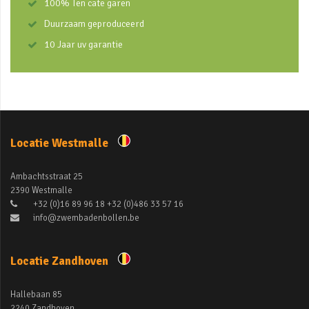
100% Ten cate garen
Duurzaam geproduceerd
10 Jaar uv garantie
Locatie Westmalle
Ambachtsstraat 25
2390 Westmalle
+32 (0)16 89 96 18 +32 (0)486 33 57 16
info@zwembadenbollen.be
Locatie Zandhoven
Hallebaan 85
2240 Zandhoven