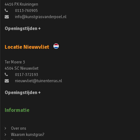
4416 PX Kruiningen
0113-760905
info@kunstgrasvanderpoel.nl
Openingstijden +
Locatie Nieuwvliet
Ter Moere 3
4504 SC Nieuwvliet
0117-372193
nieuwvliet@tuinenterras.nl
Openingstijden +
Informatie
Over ons
Waarom kunstgras?