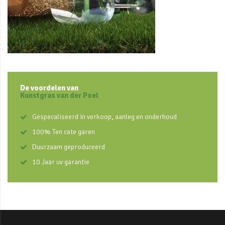
De voordelen van
Kunstgras van der Poel
Gespecaliseerd in verkoop, aanleg en onderhoud
100% Ten cate garen
Duurzaam geproduceerd
10 Jaar uv garantie