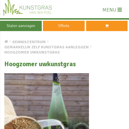
MENU
Stalen aanvragen
Offerte
KENNISCENTRUM
GEMAKKELIJK ZELF KUNSTGRAS AANLEGGEN
HOOGZOMER UWKUNSTGRAS
Hoogzomer uwkunstgras