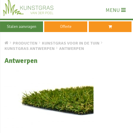
MENU
Stalen aanvragen
Offerte
PRODUCTEN
KUNSTGRAS VOOR IN DE TUIN
KUNSTGRAS ANTWERPEN
ANTWERPEN
Antwerpen