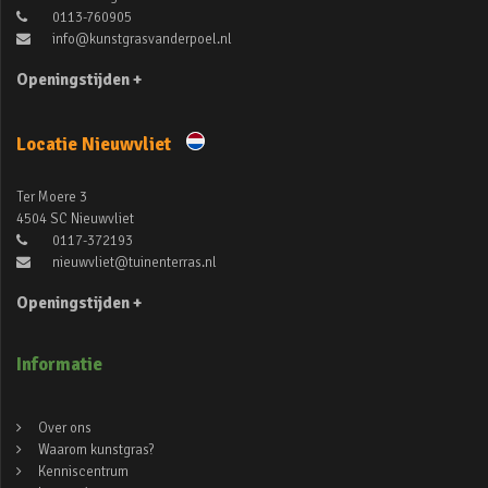
0113-760905
info@kunstgrasvanderpoel.nl
Openingstijden +
Locatie Nieuwvliet
Ter Moere 3
4504 SC Nieuwvliet
0117-372193
nieuwvliet@tuinenterras.nl
Openingstijden +
Informatie
Over ons
Waarom kunstgras?
Kenniscentrum