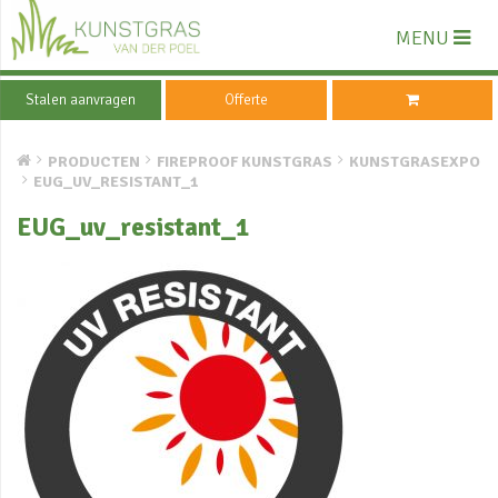
MENU
Stalen aanvragen
Offerte
PRODUCTEN
FIREPROOF KUNSTGRAS
KUNSTGRASEXPO
EUG_UV_RESISTANT_1
EUG_uv_resistant_1