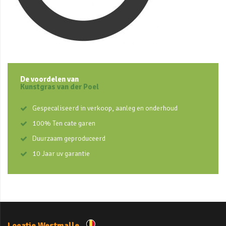
De voordelen van
Kunstgras van der Poel
Gespecaliseerd in verkoop, aanleg en onderhoud
100% Ten cate garen
Duurzaam geproduceerd
10 Jaar uv garantie
Locatie Westmalle