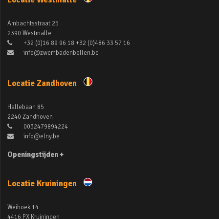
Ambachtsstraat 25
2390 Westmalle
+32 (0)16 89 96 18 +32 (0)486 33 57 16
info@zwembadenbollen.be
Locatie Zandhoven
Hallebaan 85
2240 Zandhoven
0032479894224
info@elny.be
Openingstijden +
Locatie Kruiningen
Weihoek 14
4416 PX Kruiningen