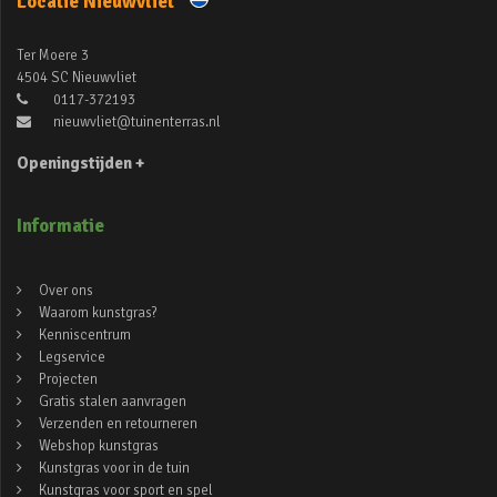
Locatie Nieuwvliet
Ter Moere 3
4504 SC Nieuwvliet
0117-372193
nieuwvliet@tuinenterras.nl
Openingstijden +
Informatie
Over ons
Waarom kunstgras?
Kenniscentrum
Legservice
Projecten
Gratis stalen aanvragen
Verzenden en retourneren
Webshop kunstgras
Kunstgras voor in de tuin
Kunstgras voor sport en spel