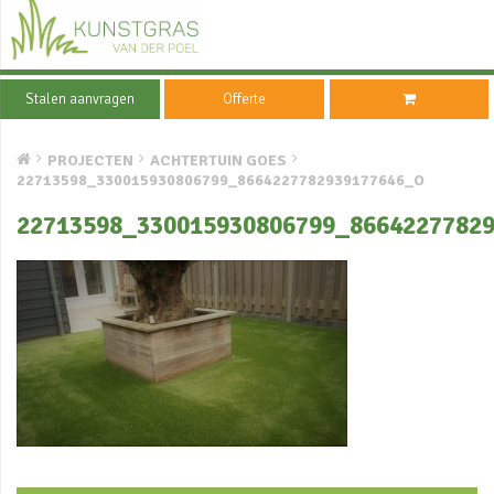
Stalen aanvragen
Offerte
PROJECTEN
ACHTERTUIN GOES
22713598_330015930806799_8664227782939177646_O
22713598_330015930806799_8664227782