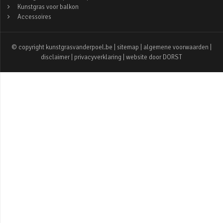
Kunstgras voor balkon
Accessoires
© copyright kunstgrasvanderpoel.be |
sitemap
|
algemene voorwaarden
|
disclaimer
|
privacyverklaring
| website door
DORST