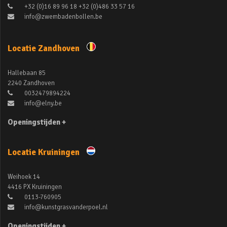
+32 (0)16 89 96 18 +32 (0)486 33 57 16
info@zwembadenbollen.be
Locatie Zandhoven
Hallebaan 85
2240 Zandhoven
0032479894224
info@elny.be
Openingstijden +
Locatie Kruiningen
Weihoek 14
4416 PX Kruiningen
0113-760905
info@kunstgrasvanderpoel.nl
Openingstijden +