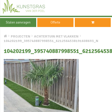
Stalen aanvragen
Offerte
PROJECTEN
ACHTERTUIN MET VLAKKEN
104202199_395740887998551_6212564538191608693_N
104202199_395740887998551_621256453