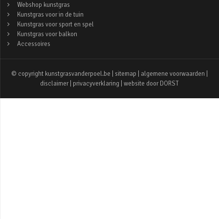
Webshop kunstgras
Kunstgras voor in de tuin
Kunstgras voor sport en spel
Kunstgras voor balkon
Accessoires
© copyright kunstgrasvanderpoel.be |
sitemap
|
algemene voorwaarden
|
disclaimer
|
privacyverklaring
| website door
DORST