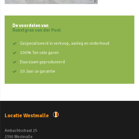
De voordelen van
Kunstgras van der Poel
Gespecaliseerd in verkoop, aanleg en onderhoud
100% Ten cate garen
Duurzaam geproduceerd
10 Jaar uv garantie
Locatie Westmalle
Ambachtsstraat 25
2390 Westmalle