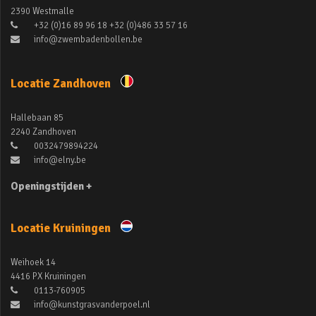
2390 Westmalle
+32 (0)16 89 96 18 +32 (0)486 33 57 16
info@zwembadenbollen.be
Locatie Zandhoven
Hallebaan 85
2240 Zandhoven
0032479894224
info@elny.be
Openingstijden +
Locatie Kruiningen
Weihoek 14
4416 PX Kruiningen
0113-760905
info@kunstgrasvanderpoel.nl