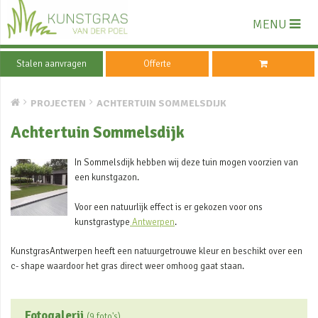
MENU
Stalen aanvragen
Offerte
PROJECTEN
ACHTERTUIN SOMMELSDIJK
Achtertuin Sommelsdijk
In Sommelsdijk hebben wij deze tuin mogen voorzien van
een kunstgazon.
Voor een natuurlijk effect is er gekozen voor ons
kunstgrastype
Antwerpen
.
KunstgrasAntwerpen heeft een natuurgetrouwe kleur en beschikt over een
c- shape waardoor het gras direct weer omhoog gaat staan.
Fotogalerij
(9 foto's)