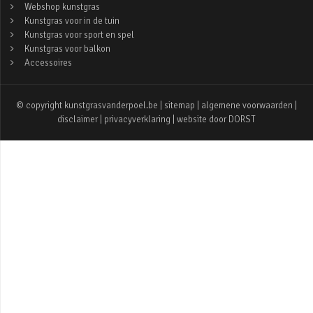
Webshop kunstgras
Kunstgras voor in de tuin
Kunstgras voor sport en spel
Kunstgras voor balkon
Accessoires
© copyright kunstgrasvanderpoel.be |
sitemap
|
algemene voorwaarden
|
disclaimer
|
privacyverklaring
| website door
DORST