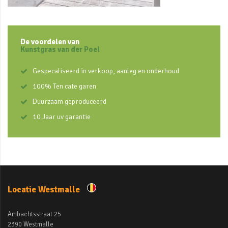
De voordelen van
Kunstgras van der Poel
Gespecaliseerd in verkoop, aanleg en onderhoud
100% Ten cate garen
Duurzaam geproduceerd
10 Jaar uv garantie
Locatie Westmalle
Ambachtsstraat 25
2390 Westmalle