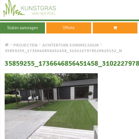
Stalen aanvragen
Offerte
PROJECTEN
ACHTERTUIN SOMMELSDIJK
35859255_1736646856451458_3102227978520625152_N
35859255_1736646856451458_310222797