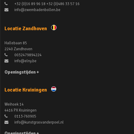
+32 (0)16 89 96 18 +32 (0)486 33 57 16
info@zwembadenbollen.be
Locatie Zandhoven
Hallebaan 85
2240 Zandhoven
0032479894224
info@elny.be
Openingstijden +
Locatie Kruiningen
Weihoek 14
4416 PX Kruiningen
0113-760905
info@kunstgrasvanderpoel.nl
Openingstijden +