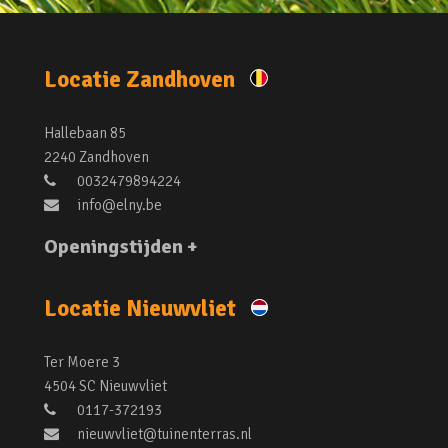
Locatie Zandhoven
Hallebaan 85
2240 Zandhoven
0032479894224
info@elny.be
Openingstijden +
Locatie Nieuwvliet
Ter Moere 3
4504 SC Nieuwvliet
0117-372193
nieuwvliet@tuinenterras.nl