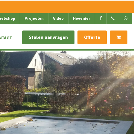
webshop
Projecten
Video
Hovenier
Stalen aanvragen
Offerte
NTACT