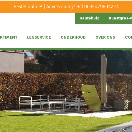
Bestel online! | Advies nodig? Bel
0032479894224
Keuzehulp
Kunstgras-
RTIMENT
LEGSERVICE
ONDERHOUD
OVER ONS
CO