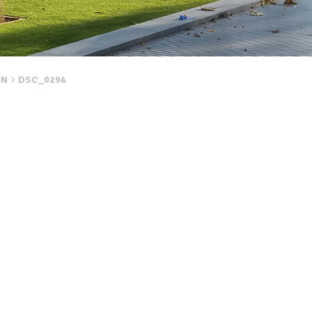
IN
DSC_0294