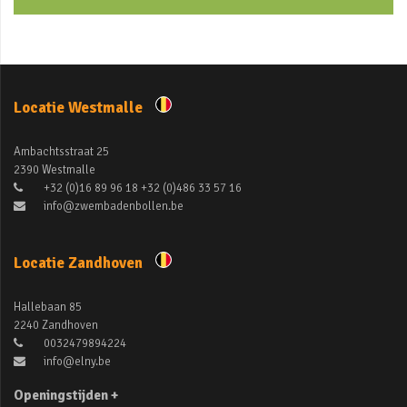
Locatie Westmalle
Ambachtsstraat 25
2390 Westmalle
+32 (0)16 89 96 18 +32 (0)486 33 57 16
info@zwembadenbollen.be
Locatie Zandhoven
Hallebaan 85
2240 Zandhoven
0032479894224
info@elny.be
Openingstijden +