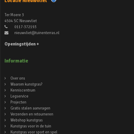
Locatie Nieuwvliet
Ter Moere 3
4504 SC Nieuwvliet
0117-372193
nieuwvliet@tuinenterras.nl
Openingstijden +
Informatie
Over ons
Waarom kunstgras?
Kenniscentrum
Legservice
Projecten
Gratis stalen aanvragen
Verzenden en retourneren
Webshop kunstgras
Kunstgras voor in de tuin
Kunstgras voor sport en spel