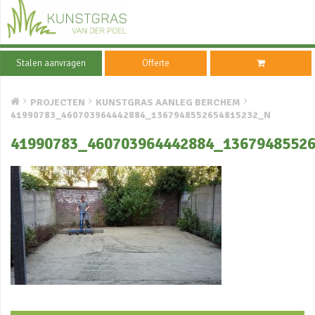
Stalen aanvragen
Offerte
PROJECTEN
KUNSTGRAS AANLEG BERCHEM
41990783_460703964442884_1367948552654815232_N
41990783_460703964442884_1367948552