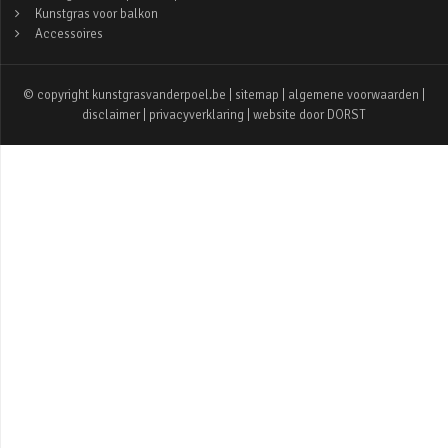
Kunstgras voor balkon
Accessoires
© copyright kunstgrasvanderpoel.be |
sitemap
|
algemene voorwaarden
|
disclaimer
|
privacyverklaring
| website door
DORST