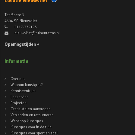
Locatie Nieuwvliet
Ter Moere 3
4504 SC Nieuwvliet
0117-372193
nieuwvliet@tuinenterras.nl
Openingstijden +
Informatie
Over ons
Waarom kunstgras?
Kenniscentrum
Legservice
Projecten
Gratis stalen aanvragen
Verzenden en retourneren
Webshop kunstgras
Kunstgras voor in de tuin
Kunstgras voor sport en spel