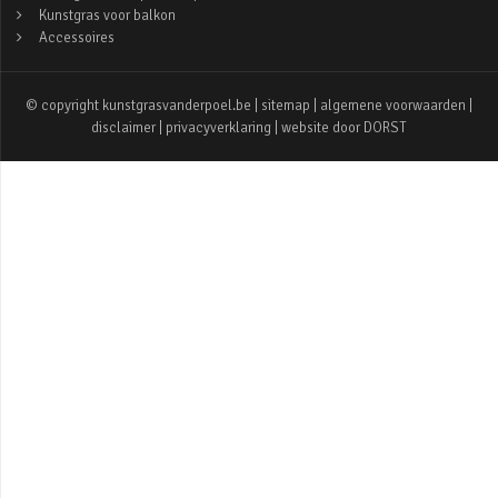
Kunstgras voor balkon
Accessoires
© copyright kunstgrasvanderpoel.be |
sitemap
|
algemene voorwaarden
|
disclaimer
|
privacyverklaring
| website door
DORST