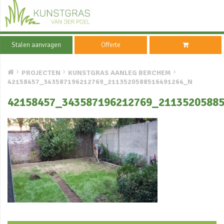
Stalen aanvragen
Offerte
PROJECTEN
KUNSTGRAS AANLEG BERCHEM
42158457_343587196212769_2113520588516491264_N
42158457_343587196212769_2113520588