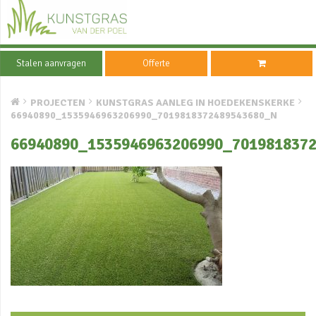
Stalen aanvragen
Offerte
PROJECTEN
KUNSTGRAS AANLEG IN HOEDEKENSKERKE
66940890_1535946963206990_7019818372489543680_N
66940890_1535946963206990_701981837