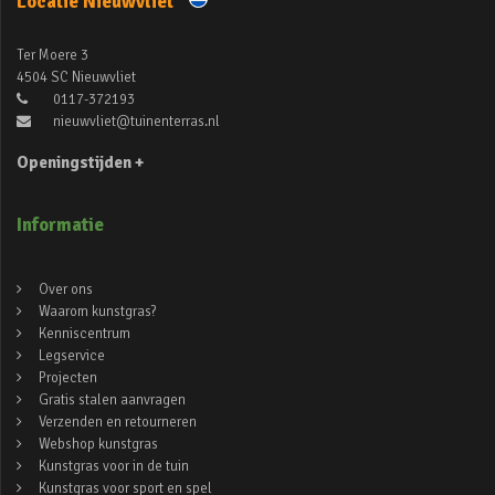
Locatie Nieuwvliet
Ter Moere 3
4504 SC Nieuwvliet
0117-372193
nieuwvliet@tuinenterras.nl
Openingstijden +
Informatie
Over ons
Waarom kunstgras?
Kenniscentrum
Legservice
Projecten
Gratis stalen aanvragen
Verzenden en retourneren
Webshop kunstgras
Kunstgras voor in de tuin
Kunstgras voor sport en spel