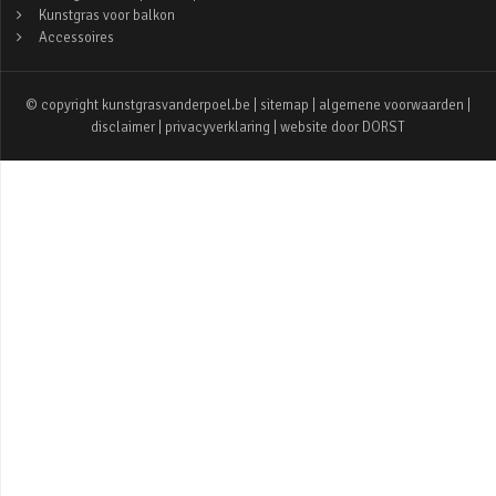
Kunstgras voor balkon
Accessoires
© copyright kunstgrasvanderpoel.be |
sitemap
|
algemene voorwaarden
|
disclaimer
|
privacyverklaring
| website door
DORST