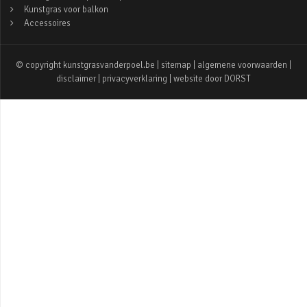
Kunstgras voor balkon
Accessoires
© copyright kunstgrasvanderpoel.be |
sitemap
|
algemene voorwaarden
|
disclaimer
|
privacyverklaring
| website door
DORST