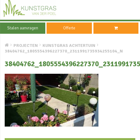
Stalen aanvragen
Offerte
PROJECTEN
KUNSTGRAS ACHTERTUIN
38404762_1805554396227370_2311991735934255104_N
38404762_1805554396227370_231199173