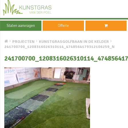
Stalen aanvragen
Offerte
PROJECTEN
KUNSTGRASGOLFBAAN IN DE KELDER
241700700_1208316026310114_4748564179312106259_N
241700700_1208316026310114_47485641