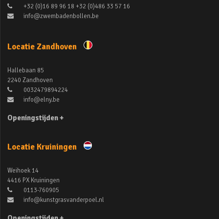
+32 (0)16 89 96 18 +32 (0)486 33 57 16
info@zwembadenbollen.be
Locatie Zandhoven
Hallebaan 85
2240 Zandhoven
0032479894224
info@elny.be
Openingstijden +
Locatie Kruiningen
Weihoek 14
4416 PX Kruiningen
0113-760905
info@kunstgrasvanderpoel.nl
Openingstijden +