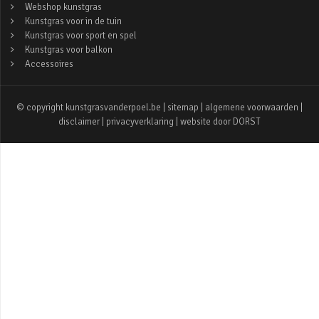
Webshop kunstgras
Kunstgras voor in de tuin
Kunstgras voor sport en spel
Kunstgras voor balkon
Accessoires
© copyright kunstgrasvanderpoel.be |
sitemap
|
algemene voorwaarden
|
disclaimer
|
privacyverklaring
| website door
DORST