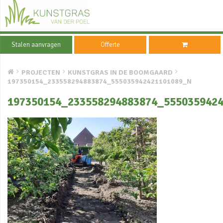
Stalen aanvragen
Offerte
PROJECTEN
KUNSTGRAS IN DE BOOMGAARD
197350154_233558294883874_555035942421101089_N
197350154_233558294883874_555035942