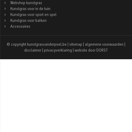
Webshop kunstgras
Kunstgras voor in de tuin
Kunstgras voor sport en spel
Kunstgras voor balkon
Accessoires
© copyright kunstgrasvanderpoel.be |
sitemap
|
algemene voorwaarden
|
disclaimer
|
privacyverklaring
| website door
DORST