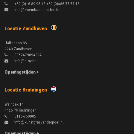
+32 (0)16 89 96 18 +32 (0)486 33 57 16
info@zwembadenbollen.be
Locatie Zandhoven
Hallebaan 85
2240 Zandhoven
0032479894224
info@elny.be
Openingstijden +
Locatie Kruiningen
Weihoek 14
4416 PX Kruiningen
0113-760905
info@kunstgrasvanderpoel.nl
Openingstijden +