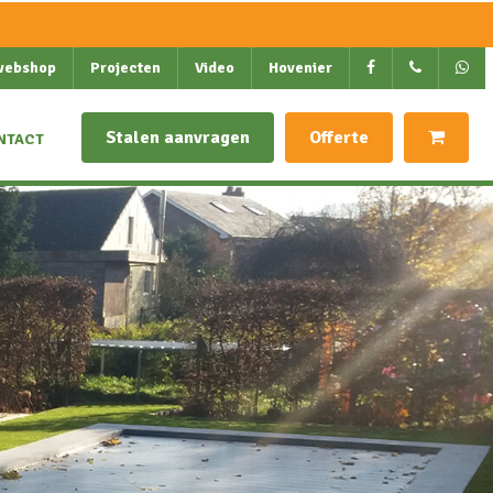
webshop
Projecten
Video
Hovenier
Stalen aanvragen
Offerte
NTACT