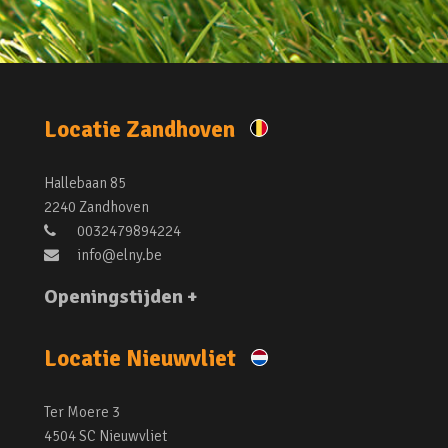
Locatie Zandhoven
Hallebaan 85
2240 Zandhoven
0032479894224
info@elny.be
Openingstijden +
Locatie Nieuwvliet
Ter Moere 3
4504 SC Nieuwvliet