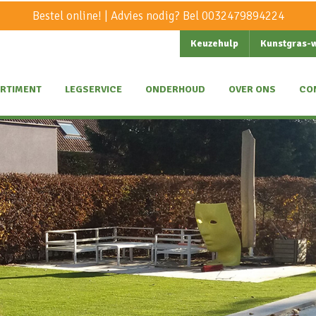
Bestel online! | Advies nodig? Bel
0032479894224
Keuzehulp
Kunstgras-
RTIMENT
LEGSERVICE
ONDERHOUD
OVER ONS
CO