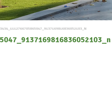
23434_1112766705865047_9137169816836052103_N
5047_9137169816836052103_n