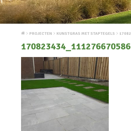
PROJECTEN
KUNSTGRAS MET STAPTEGELS
1708
170823434_111276670586