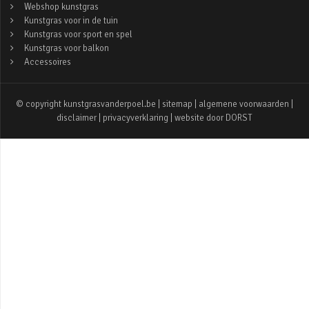
Webshop kunstgras
Kunstgras voor in de tuin
Kunstgras voor sport en spel
Kunstgras voor balkon
Accessoires
© copyright kunstgrasvanderpoel.be |
sitemap
|
algemene voorwaarden
|
disclaimer
|
privacyverklaring
| website door
DORST