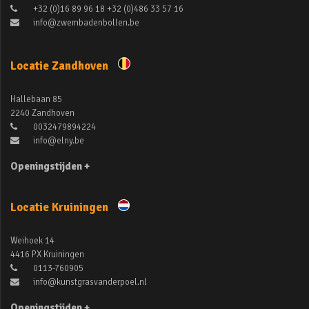
+32 (0)16 89 96 18 +32 (0)486 33 57 16
info@zwembadenbollen.be
Locatie Zandhoven
Hallebaan 85
2240 Zandhoven
0032479894224
info@elny.be
Openingstijden +
Locatie Kruiningen
Weihoek 14
4416 PX Kruiningen
0113-760905
info@kunstgrasvanderpoel.nl
Openingstijden +