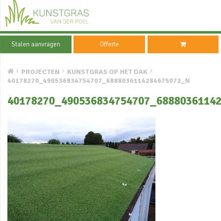
Stalen aanvragen
Offerte
PROJECTEN
KUNSTGRAS OP HET DAK
40178270_490536834754707_6888036114284675072_N
40178270_490536834754707_6888036114