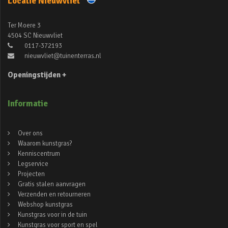
Locatie Nieuwvliet
Ter Moere 3
4504 SC Nieuwvliet
0117-372193
nieuwvliet@tuinenterras.nl
Openingstijden +
Informatie
Over ons
Waarom kunstgras?
Kenniscentrum
Legservice
Projecten
Gratis stalen aanvragen
Verzenden en retourneren
Webshop kunstgras
Kunstgras voor in de tuin
Kunstgras voor sport en spel