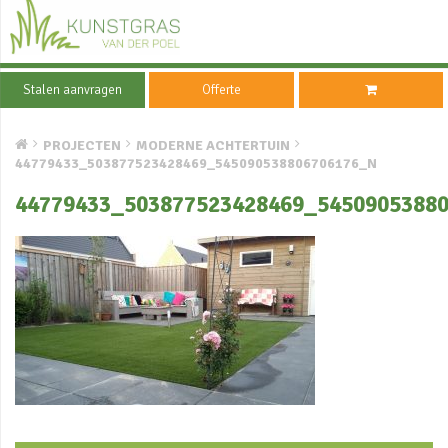
Stalen aanvragen
Offerte
PROJECTEN
MODERNE ACHTERTUIN
44779433_503877523428469_545090538806706176_N
44779433_503877523428469_5450905388