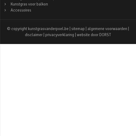
Kunstgras voor balkon
Accessoires
© copyright kunstgrasvanderpoel.be |
sitemap
|
algemene voorwaarden
|
disclaimer
|
privacyverklaring
| website door
DORST