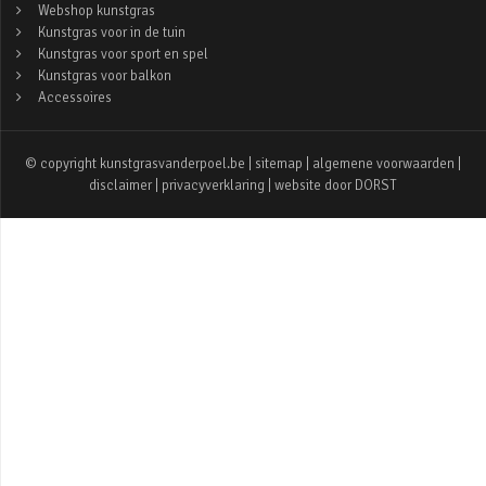
Webshop kunstgras
Kunstgras voor in de tuin
Kunstgras voor sport en spel
Kunstgras voor balkon
Accessoires
© copyright kunstgrasvanderpoel.be |
sitemap
|
algemene voorwaarden
|
disclaimer
|
privacyverklaring
| website door
DORST