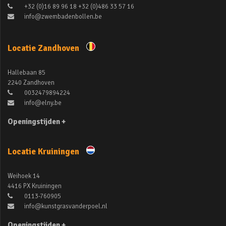
+32 (0)16 89 96 18 +32 (0)486 33 57 16
info@zwembadenbollen.be
Locatie Zandhoven
Hallebaan 85
2240 Zandhoven
0032479894224
info@elny.be
Openingstijden +
Locatie Kruiningen
Weihoek 14
4416 PX Kruiningen
0113-760905
info@kunstgrasvanderpoel.nl
Openingstijden +