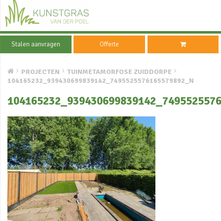
Stalen aanvragen
Offerte
PROJECTEN
TUINMETAMORFOSE ZUIDDORPE
104165232_939430699839142_7495525576165579892_N
104165232_939430699839142_749552557