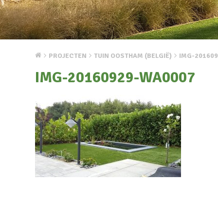
PROJECTEN
TUIN OOSTHAM (BELGIË)
IMG-20160
IMG-20160929-WA0007