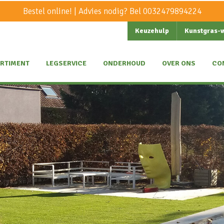
Bestel online! | Advies nodig? Bel
0032479894224
Keuzehulp
Kunstgras-
RTIMENT
LEGSERVICE
ONDERHOUD
OVER ONS
CO