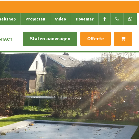
webshop
Projecten
Video
Hovenier
Stalen aanvragen
Offerte
NTACT