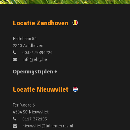
Locatie Zandhoven
Hallebaan 85
2240 Zandhoven
0032479894224
info@elny.be
Openingstijden +
Locatie Nieuwvliet
Ter Moere 3
4504 SC Nieuwvliet
0117-372193
nieuwvliet@tuinenterras.nl