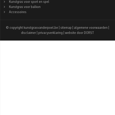
Kunstgras voor sport en spel
Kunstgras voor balkon
Accessoires
© copyright kunstgrasvanderpoel.be |
sitemap
|
algemene voorwaarden
|
disclaimer
|
privacyverklaring
| website door
DORST