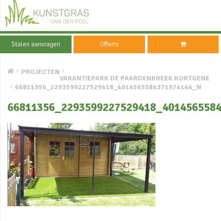
Stalen aanvragen
Offerte
PROJECTEN
VAKANTIEPARK DE PAARDENKREEK KORTGENE
66811356_2293599227529418_4014565584371974144_N
66811356_2293599227529418_401456558