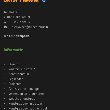
Locatie Nieuwvliet
Ter Moere 3
4504 SC Nieuwvliet
0117-372193
nieuwvliet@tuinenterras.nl
Openingstijden +
Informatie
Over ons
Waarom kunstgras?
Kenniscentrum
Legservice
Projecten
Gratis stalen aanvragen
Verzenden en retourneren
Webshop kunstgras
Kunstgras voor in de tuin
Kunstgras voor sport en spel