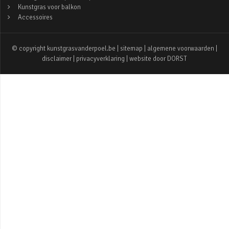
Kunstgras voor balkon
Accessoires
© copyright kunstgrasvanderpoel.be |
sitemap
|
algemene voorwaarden
|
disclaimer
|
privacyverklaring
| website door
DORST