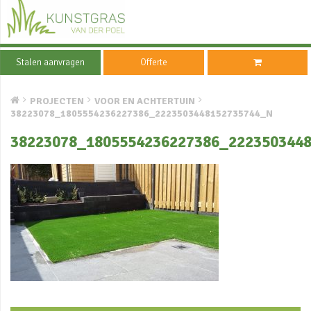
Stalen aanvragen
Offerte
PROJECTEN
VOOR EN ACHTERTUIN
38223078_1805554236227386_2223503448152735744_N
38223078_1805554236227386_222350344