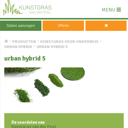
MENU
Stalen aanvragen
Offerte
PRODUCTEN
KUNSTGRAS VOOR ONDERWIJS
URBAN HYBRID
URBAN HYBRID 5
urban hybrid 5
De voordelen van
Kunstgras van der Poel